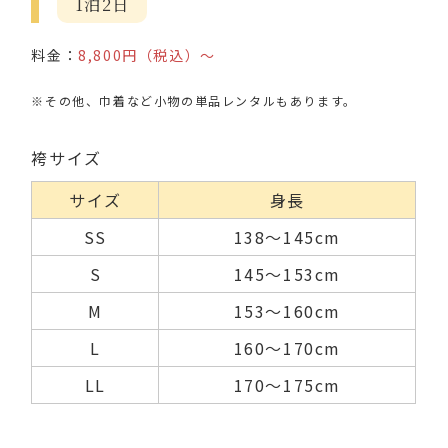
1泊2日
料金：
8,800円（税込）～
※その他、巾着など小物の単品レンタルもあります。
袴サイズ
サイズ
身長
SS
138～145cm
S
145～153cm
M
153～160cm
L
160～170cm
LL
170～175cm