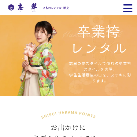
志翠の夢スタイルで憧れの卒業袴
スタイルを実現。
学生生活最後の日を、ステキに彩
ります。
お出かけに