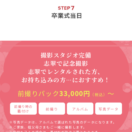
撮影スタジオ完備
志翠で記念撮影
志翠でレンタルされた方、
お持ち込みの方…におすすめ！
前撮りパック
33,000円
～
（税込）
前撮り時の
前撮り
アルバム
写真データ
着付け
※写真データは、アルバムで選ばれた写真のデータになります。
※ご家族、祖父母さまもご一緒に撮影します。