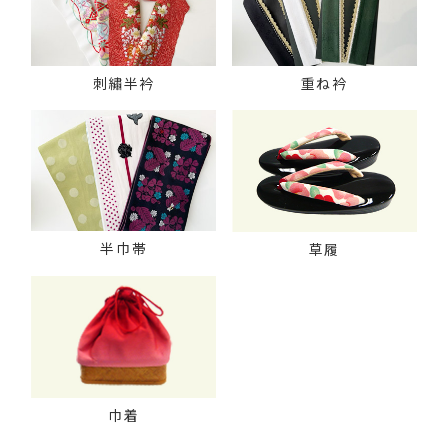
刺繡半衿
重ね衿
半巾帯
草履
巾着